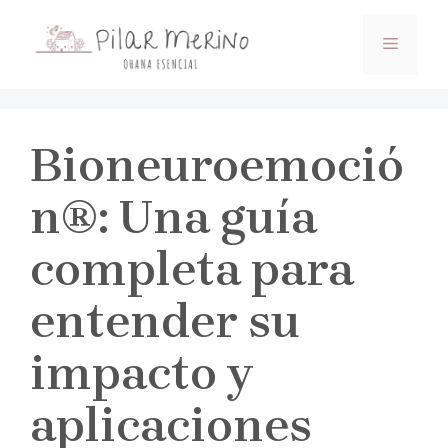
Saltar
al
MENÚ
contenido
Bioneuroemoció
n®: Una guía
completa para
entender su
impacto y
aplicaciones