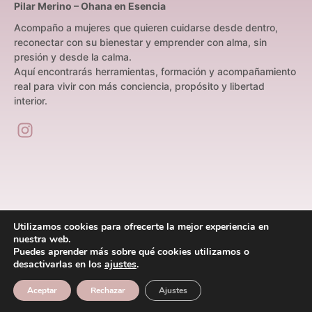
Pilar Merino – Ohana en Esencia
Acompaño a mujeres que quieren cuidarse desde dentro,
reconectar con su bienestar y emprender con alma, sin
presión y desde la calma.
Aquí encontrarás herramientas, formación y acompañamiento
real para vivir con más conciencia, propósito y libertad
interior.
Utilizamos cookies para ofrecerte la mejor experiencia en
nuestra web.
Puedes aprender más sobre qué cookies utilizamos o
Quién soy
Servicios
Kit de aceites esenciales
desactivarlas en los
ajustes
.
© 2026
Coach de vida | Pilar Merino
Aceptar
Rechazar
Ajustes