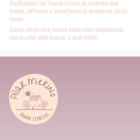
Purification de Young Living: la sinergia que
limpia, refresca y transforma el ambiente de tu
hogar
Cómo elegir una crema solar más respetuosa
con tu piel: qué buscar y qué evitar