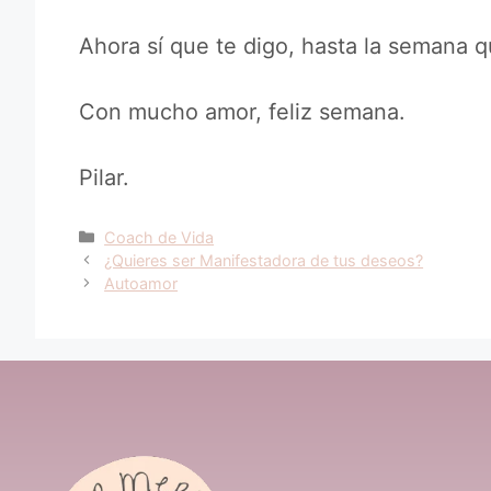
Ahora sí que te digo, hasta la semana q
Con mucho amor, feliz semana.
Pilar.
Categorías
Coach de Vida
¿Quieres ser Manifestadora de tus deseos?
Autoamor