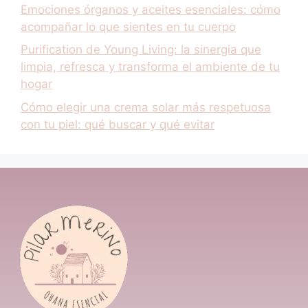
Emociones órganos y aceites esenciales: cómo
acompañar lo que sientes en tu cuerpo
Purification de Young Living: la sinergia que
limpia, refresca y transforma el ambiente de tu
hogar
Cómo elegir una crema solar más respetuosa
con tu piel: qué buscar y qué evitar